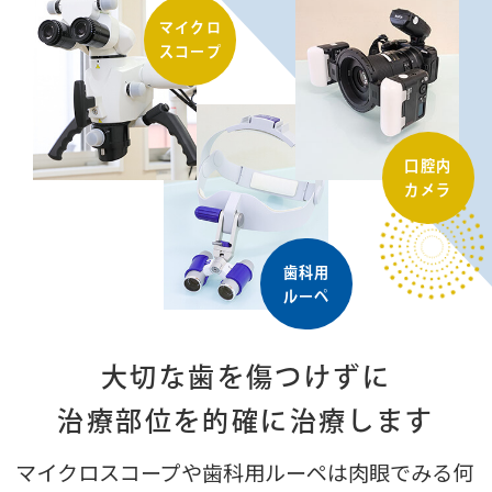
03
マイクロ
スコープ
口腔内
カメラ
歯科用
ルーペ
大切な歯を傷つけずに
治療部位を的確に
治療します
マイクロスコープや歯科用ルーペは肉眼でみる何