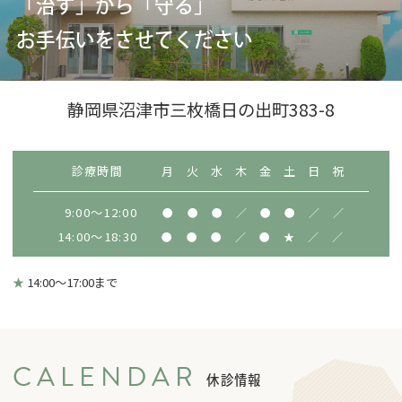
明るく清潔な院内で
寄り添った治療を提供いたします
静岡県沼津市三枚橋日の出町383-8
診療時間
月
火
水
木
金
土
日
祝
9:00～12:00
●
●
●
／
●
●
／
／
14:00～18:30
●
●
●
／
●
★
／
／
★
14:00～17:00まで
CALENDAR
休診情報