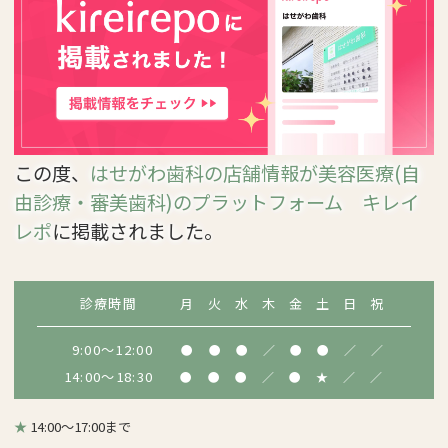
この度、
はせがわ歯科の店舗情報が美容医療(自
由診療・審美歯科)のプラットフォーム キレイ
レポ
に掲載されました。
診療時間
月
火
水
木
金
土
日
祝
9:00～12:00
●
●
●
／
●
●
／
／
14:00～18:30
●
●
●
／
●
★
／
／
★
14:00～17:00まで