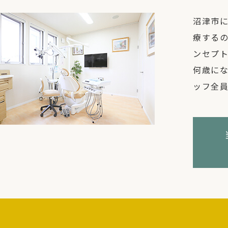
沼津市
療する
ンセプ
何歳に
ッフ全