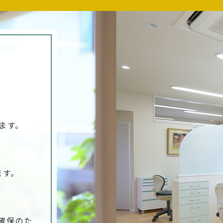
ます。
、
ます。
確保のた