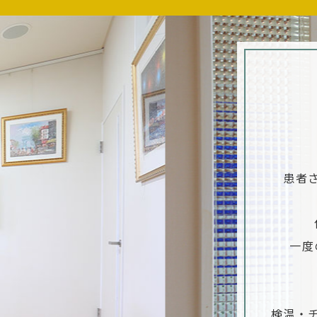
患者
一度
検温・