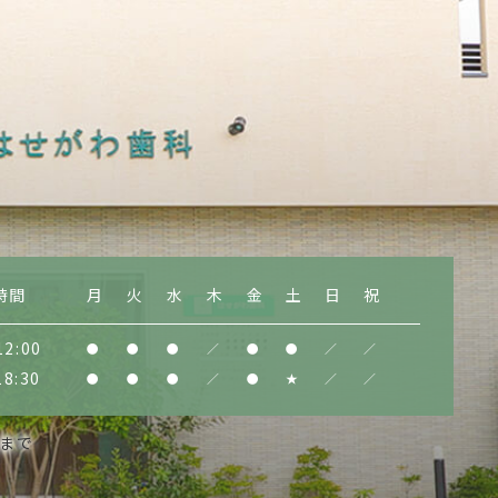
時間
月
火
水
木
金
土
日
祝
12:00
●
●
●
／
●
●
／
／
18:30
●
●
●
／
●
★
／
／
0まで